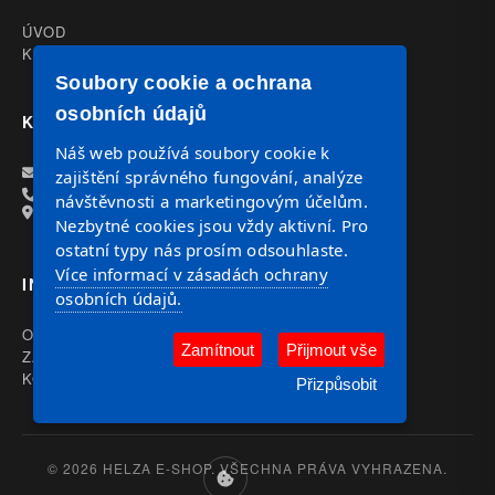
ÚVOD
KATALOG
Soubory cookie a ochrana
osobních údajů
KONTAKT
Náš web používá soubory cookie k
OBJEDNAVKY@HELZA.CZ
zajištění správného fungování, analýze
+420 602 117 221
návštěvnosti a marketingovým účelům.
Havlíčkova 27 586 01 Jihlava
Nezbytné cookies jsou vždy aktivní. Pro
ostatní typy nás prosím odsouhlaste.
Více informací v zásadách ochrany
INFORMACE
osobních údajů.
OBCHODNÍ PODMÍNKY
Zamítnout
Přijmout vše
ZÁSADY OCHRANY OSOBNÍCH ÚDAJŮ (GDPR)
KONTAKT
Přizpůsobit
© 2026 HELZA E-SHOP. VŠECHNA PRÁVA VYHRAZENA.