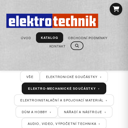
ÚVOD
OBCHODNÍ PODMÍNKY
KATALOG
KONTAKT
VŠE
ELEKTRONICKÉ SOUČÁSTKY
▾
ELEKTRO-MECHANICKÉ SOUČÁSTKY
▾
ELEKTROINSTALAČNÍ A SPOJOVACÍ MATERIÁL
▾
DŮM A HOBBY
NÁŘADÍ A NÁSTROJE
▾
▾
AUDIO, VIDEO, VÝPOČETNÍ TECHNIKA
▾