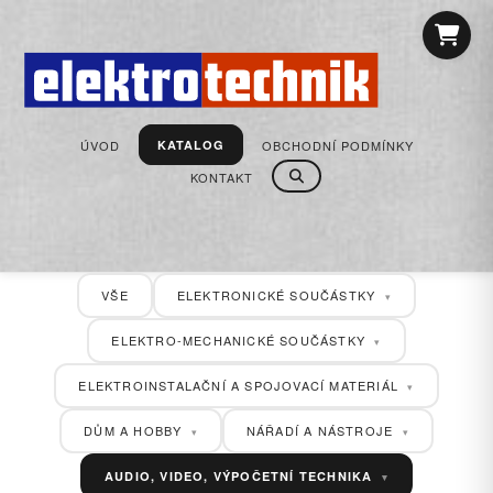
ÚVOD
OBCHODNÍ PODMÍNKY
KATALOG
KONTAKT
VŠE
ELEKTRONICKÉ SOUČÁSTKY
▾
ELEKTRO-MECHANICKÉ SOUČÁSTKY
▾
ELEKTROINSTALAČNÍ A SPOJOVACÍ MATERIÁL
▾
DŮM A HOBBY
NÁŘADÍ A NÁSTROJE
▾
▾
AUDIO, VIDEO, VÝPOČETNÍ TECHNIKA
▾