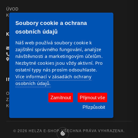
ÚVOD
KATALOG
Soubory cookie a ochrana
osobních údajů
KONTAKT
Náš web používá soubory cookie k
OBJEDNAVKY@HELZA.CZ
zajištění správného fungování, analýze
+420 602 117 221
návštěvnosti a marketingovým účelům.
Havlíčkova 27 586 01 Jihlava
Nezbytné cookies jsou vždy aktivní. Pro
ostatní typy nás prosím odsouhlaste.
Více informací v zásadách ochrany
INFORMACE
osobních údajů.
OBCHODNÍ PODMÍNKY
Zamítnout
Přijmout vše
ZÁSADY OCHRANY OSOBNÍCH ÚDAJŮ (GDPR)
KONTAKT
Přizpůsobit
© 2026 HELZA E-SHOP. VŠECHNA PRÁVA VYHRAZENA.