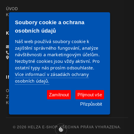
ÚVOD
KATALOG
Soubory cookie a ochrana
osobních údajů
KONTAKT
Náš web používá soubory cookie k
OBJEDNAVKY@HELZA.CZ
zajištění správného fungování, analýze
+420 602 117 221
návštěvnosti a marketingovým účelům.
Havlíčkova 27 586 01 Jihlava
Nezbytné cookies jsou vždy aktivní. Pro
ostatní typy nás prosím odsouhlaste.
Více informací v zásadách ochrany
INFORMACE
osobních údajů.
OBCHODNÍ PODMÍNKY
Zamítnout
Přijmout vše
ZÁSADY OCHRANY OSOBNÍCH ÚDAJŮ (GDPR)
KONTAKT
Přizpůsobit
© 2026 HELZA E-SHOP. VŠECHNA PRÁVA VYHRAZENA.