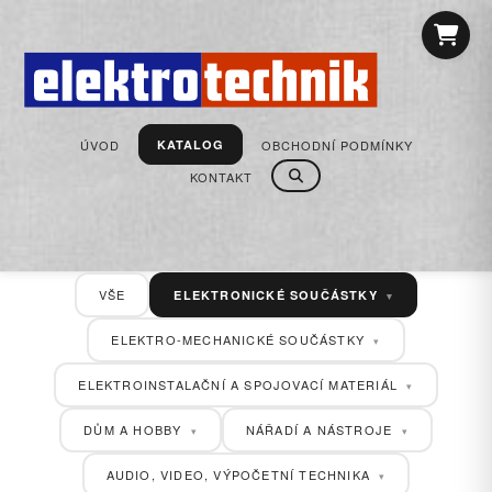
ÚVOD
OBCHODNÍ PODMÍNKY
KATALOG
KONTAKT
VŠE
ELEKTRONICKÉ SOUČÁSTKY
▾
ELEKTRO-MECHANICKÉ SOUČÁSTKY
▾
ELEKTROINSTALAČNÍ A SPOJOVACÍ MATERIÁL
▾
DŮM A HOBBY
NÁŘADÍ A NÁSTROJE
▾
▾
AUDIO, VIDEO, VÝPOČETNÍ TECHNIKA
▾